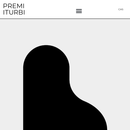
Ir
PREMI
CAS
ITURBI
al
contenido