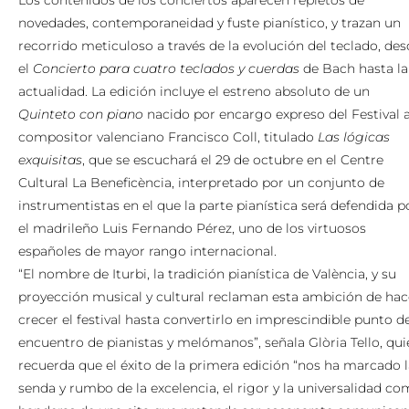
Los contenidos de los conciertos aparecen repletos de
novedades, contemporaneidad y fuste pianístico, y trazan un
recorrido meticuloso a través de la evolución del teclado, de
el
Concierto para cuatro teclados y cuerdas
de Bach hasta la
actualidad. La edición incluye el estreno absoluto de un
Quinteto con piano
nacido por encargo expreso del Festival a
compositor valenciano Francisco Coll, titulado
Las lógicas
exquisitas
, que se escuchará el 29 de octubre en el Centre
Cultural La Beneficència, interpretado por un conjunto de
instrumentistas en el que la parte pianística será defendida p
el madrileño Luis Fernando Pérez, uno de los virtuosos
españoles de mayor rango internacional.
“El nombre de Iturbi, la tradición pianística de València, y su
proyección musical y cultural reclaman esta ambición de hac
crecer el festival hasta convertirlo en imprescindible punto d
encuentro de pianistas y melómanos”, señala Glòria Tello, qui
recuerda que el éxito de la primera edición “nos ha marcado l
senda y rumbo de la excelencia, el rigor y la universalidad c