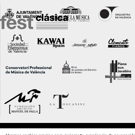
Calle Corona, 36 · 46003 · València · 96 388 31 79 ·
pianoiturbi@dival.es