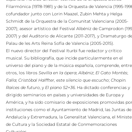
Filarmónica (1978-1981) y de la Orquesta de Valencia (1995-1998
cofundador junto con Lorin Maazel, Zubin Mehta y Helga
Schmidt de la Orquestra de la Comunitat Valenciana (2005-
2007); asesor artístico del Festival Albéniz de Camprodon (19
2007) y del Auditorio de Alicante (2011-2017), y Dramaturgo de
Palau de les Arts Reina Sofía de Valencia (2005-2015).
El nuevo director del Festival Iturbi fue redactor y crítico
musical. Su bibliografía, que incide particularmente en el
universo del piano y de la música española, comprende, entre
otros, los libros
Sevilla en la ópera
;
Albéniz
;
El Gato Montés
;
Falla
;
Cristóbal Halffter, este silencio que escucho
;
Chopin.
Raíces de futuro
, y
El piano 52+36
. Ha dictado conferencias y
dirigido seminarios en países y universidades de Europa y
América, y ha sido comisario de exposiciones promovidas po
instituciones como el Ayuntamiento de Madrid, las Juntas de
Andalucía y Extremadura, la Generalitat Valenciana, el Ministe
de Cultura y la Sociedad Estatal de Conmemoraciones
Culturales.