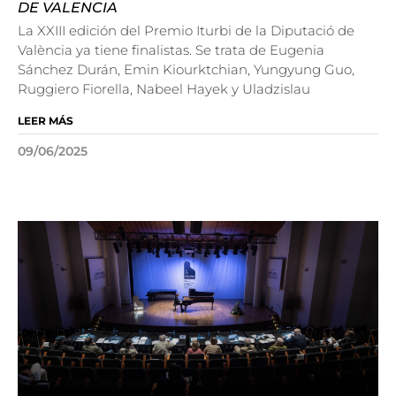
DE VALENCIA
La XXIII edición del Premio Iturbi de la Diputació de
València ya tiene finalistas. Se trata de Eugenia
Sánchez Durán, Emin Kiourktchian, Yungyung Guo,
Ruggiero Fiorella, Nabeel Hayek y Uladzislau
LEER MÁS
09/06/2025