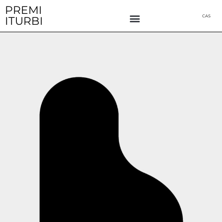
Ir
PREMI
CAS
ITURBI
al
contenido