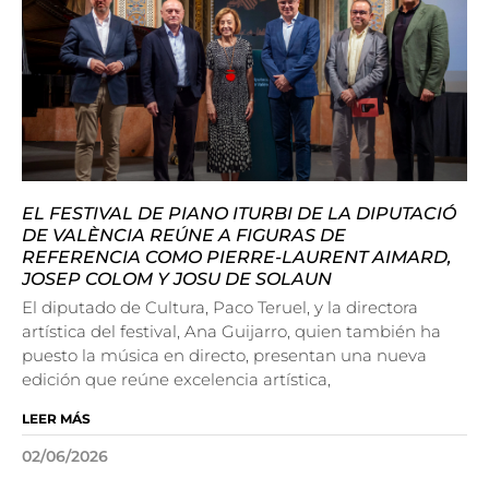
EL FESTIVAL DE PIANO ITURBI DE LA DIPUTACIÓ
DE VALÈNCIA REÚNE A FIGURAS DE
REFERENCIA COMO PIERRE-LAURENT AIMARD,
JOSEP COLOM Y JOSU DE SOLAUN
El diputado de Cultura, Paco Teruel, y la directora
artística del festival, Ana Guijarro, quien también ha
puesto la música en directo, presentan una nueva
edición que reúne excelencia artística,
LEER MÁS
02/06/2026