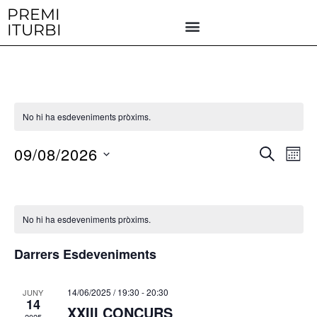
Vés
PREMI
ITURBI
al
contingut
No hi ha esdeveniments pròxims.
09/08/2026
N
N
C
M
E
a
a
E
S
R
S
v
C
e
v
e
A
l
e
No hi ha esdeveniments pròxims.
g
e
g
a
Darrers Esdeveniments
c
c
a
c
i
c
14/06/2025 / 19:30
-
20:30
JUNY
i
ó
14
XXIII CONCURS
i
o