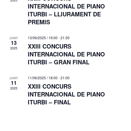
d
2025
INTERNACIONAL DE PIANO
ó
n
e
ITURBI – LLIURAMENT DE
v
a
v
PREMIS
i
u
i
s
n
s
u
13/06/2025 / 19:00
-
21:30
JUNY
a
13
u
XXIII CONCURS
a
d
2025
INTERNACIONAL DE PIANO
a
l
a
ITURBI – GRAN FINAL
i
l
t
t
i
a
z
11/06/2025 / 18:00
-
21:00
JUNY
.
c
11
a
XXIII CONCURS
2025
e
c
INTERNACIONAL DE PIANO
i
r
ITURBI – FINAL
o
c
n
a
s
d
E